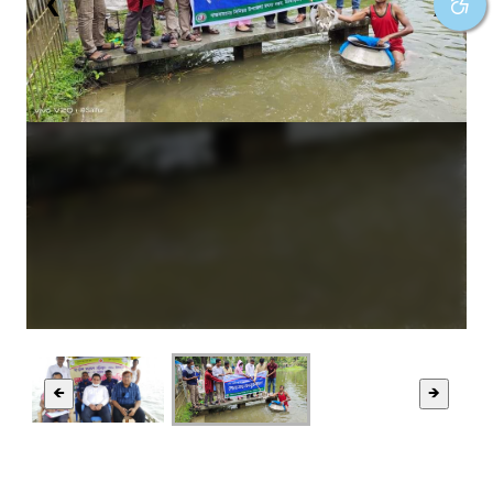
❮
❯
🡸
🡺