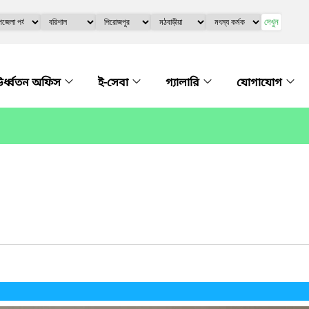
দেখুন
র্ধ্বতন অফিস
ই-সেবা
গ্যালারি
যোগাযোগ